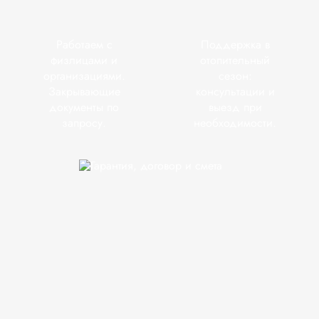
Работаем с
Поддержка в
физлицами и
отопительный
организациями.
сезон:
Закрывающие
консультации и
документы по
выезд при
запросу.
необходимости.